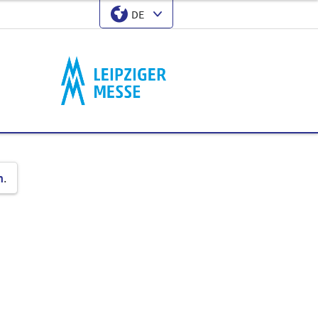
DE
Sprache
Select Input
n
.